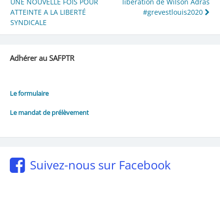
UNE NOUVELLE FOIS POUR
libération de Wilson Adras
de
ATTEINTE A LA LIBERTÉ
#grevestlouis2020
l’article
SYNDICALE
Adhérer au SAFPTR
Le formulaire
Le mandat de prélèvement
Suivez-nous sur Facebook