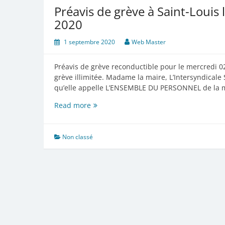
Préavis de grève à Saint-Louis
2020
1 septembre 2020
Web Master
Préavis de grève reconductible pour le mercredi 0
grève illimitée. Madame la maire, L’Intersyndical
qu’elle appelle L’ENSEMBLE DU PERSONNEL de la 
Préavis
Read more
de
grève
à
Non classé
Saint-
Louis
le
Mercredi
2
septembre
2020