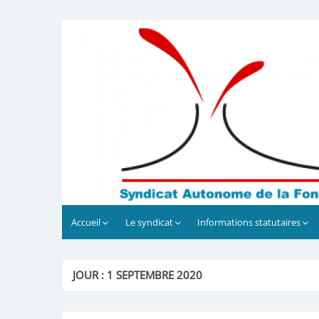
Skip
to
Syndicat Autonome de la F
Bienvenue
content
Accueil
Le syndicat
Informations statutaires
JOUR :
1 SEPTEMBRE 2020