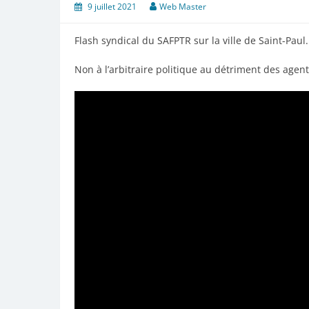
9 juillet 2021
Web Master
Flash syndical du SAFPTR sur la ville de Saint-Paul.
Non à l’arbitraire politique au détriment des agents