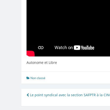
Autonome et Libre
Non classé
Navigation
Le point syndical avec la section SAFPTR à la CI
de