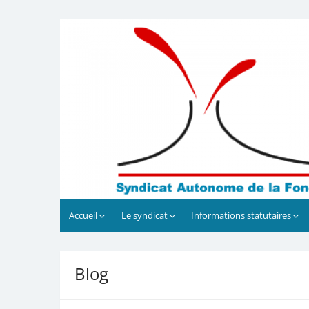
Skip
to
Syndicat Autonome de la F
Bienvenue
content
Accueil
Le syndicat
Informations statutaires
Blog